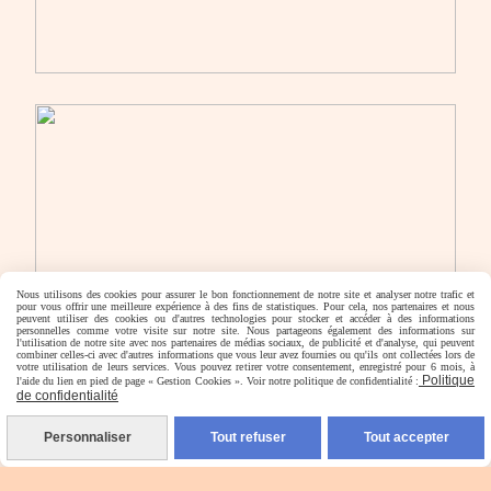
Nous utilisons des cookies pour assurer le bon fonctionnement de notre site et analyser notre trafic et
pour vous offrir une meilleure expérience à des fins de statistiques. Pour cela, nos partenaires et nous
peuvent utiliser des cookies ou d'autres technologies pour stocker et accéder à des informations
personnelles comme votre visite sur notre site. Nous partageons également des informations sur
l'utilisation de notre site avec nos partenaires de médias sociaux, de publicité et d'analyse, qui peuvent
combiner celles-ci avec d'autres informations que vous leur avez fournies ou qu'ils ont collectées lors de
votre utilisation de leurs services. Vous pouvez retirer votre consentement, enregistré pour 6 mois, à
Politique
l'aide du lien en pied de page « Gestion Cookies ». Voir notre politique de confidentialité :
de confidentialité
Personnaliser
Tout refuser
Tout accepter