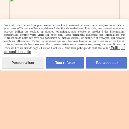
Nous utilisons des cookies pour assurer le bon fonctionnement de notre site et analyser notre trafic et
pour vous offrir une meilleure expérience à des fins de statistiques. Pour cela, nos partenaires et nous
peuvent utiliser des cookies ou d'autres technologies pour stocker et accéder à des informations
personnelles comme votre visite sur notre site. Nous partageons également des informations sur
l'utilisation de notre site avec nos partenaires de médias sociaux, de publicité et d'analyse, qui peuvent
combiner celles-ci avec d'autres informations que vous leur avez fournies ou qu'ils ont collectées lors de
votre utilisation de leurs services. Vous pouvez retirer votre consentement, enregistré pour 6 mois, à
Politique
l'aide du lien en pied de page « Gestion Cookies ». Voir notre politique de confidentialité :
de confidentialité
Personnaliser
Tout refuser
Tout accepter