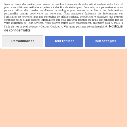
Nous utilisons des cookies pour assurer le bon fonctionnement de notre site et analyser notre trafic et
pour vous offrir une meilleure expérience à des fins de statistiques. Pour cela, nos partenaires et nous
peuvent utiliser des cookies ou d'autres technologies pour stocker et accéder à des informations
personnelles comme votre visite sur notre site. Nous partageons également des informations sur
l'utilisation de notre site avec nos partenaires de médias sociaux, de publicité et d'analyse, qui peuvent
combiner celles-ci avec d'autres informations que vous leur avez fournies ou qu'ils ont collectées lors de
votre utilisation de leurs services. Vous pouvez retirer votre consentement, enregistré pour 6 mois, à
Politique
l'aide du lien en pied de page « Gestion Cookies ». Voir notre politique de confidentialité :
de confidentialité
Personnaliser
Tout refuser
Tout accepter