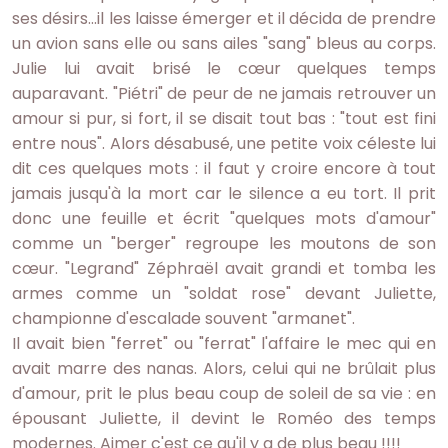
ses désirs...il les laisse émerger et il décida de prendre
un avion sans elle ou sans ailes "sang" bleus au corps.
Julie lui avait brisé le cœur quelques temps
auparavant. "Piétri" de peur de ne jamais retrouver un
amour si pur, si fort, il se disait tout bas : "tout est fini
entre nous". Alors désabusé, une petite voix céleste lui
dit ces quelques mots : il faut y croire encore à tout
jamais jusqu'à la mort car le silence a eu tort. Il prit
donc une feuille et écrit "quelques mots d'amour"
comme un "berger" regroupe les moutons de son
cœur. "Legrand" Zéphraël avait grandi et tomba les
armes comme un "soldat rose" devant Juliette,
championne d'escalade souvent "armanet".
Il avait bien "ferret" ou "ferrat" l'affaire le mec qui en
avait marre des nanas. Alors, celui qui ne brûlait plus
d'amour, prit le plus beau coup de soleil de sa vie : en
épousant Juliette, il devint le Roméo des temps
modernes. Aimer c'est ce qu'il y a de plus beau !!!!