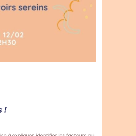
 !
e à expliquer, identifier les facteurs qui