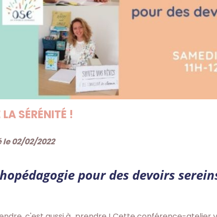
 LA SÉRÉNITÉ !
 le 02/02/2022
hopédagogie pour des devoirs sereins
ndre, c'est aussi à...prendre ! Cette conférence-atelier vis