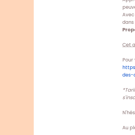
peuve
Avec 
dans
Prop
Cet a
Pour 
http
des-
*Tari
s'ins
N'hés
Au pl